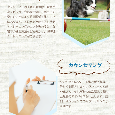
アジリティーの１番の魅力は、愛犬と
息をピッタリ合わせ一緒にスポーツを
楽しむことにより信頼関係を築く こと
にあります。トレーナーからアジリテ
ィトレーニングのコツを教わると、自
宅での練習方法なども分かり、 効率よ
くトレーニングができます。
ワンちゃんについてお悩みがあれば、
詳しくお聞きします。ワンちゃんと飼
い主さん、それぞれの生活環境に 応じ
た最善のアドバイスをいたします。訪
問・オンラインでのカウンセリングが
可能です。