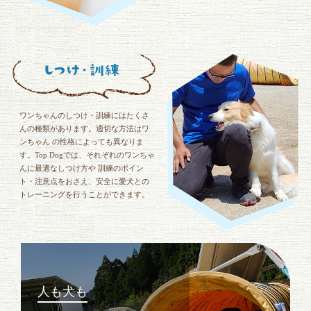
ワンちゃんのしつけ・訓練にはたくさ
んの種類があります。適切な方法はワ
ンちゃん の性格によっても異なりま
す。Top Dogでは、それぞれのワンちゃ
んに最適なしつけ方や 訓練のポイン
ト・注意点をおさえ、安全に愛犬との
トレーニングを行うことができます。
人も犬も