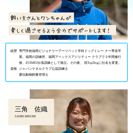
経歴
専門学校福岡ビジョナリーアーツペット学科ドッグトレー ナー専攻卒
業。福岡の訓練所、福岡アペックスアジリティー クラブで３年間修行
後、ZUIMEI出張訓練として独立。その後、 現TopDogに社名を変更。
資格
ジャパンケネルクラブ公認訓練士
愛玩動物飼養管理士
三角 佐織
SAORI MISUMI